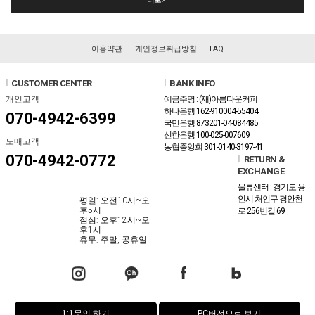
이용약관
개인정보취급방침
FAQ
l
CUSTOMER CENTER
l
BANK INFO
개인고객
예금주명 : (재)아름다운커피
하나은행 162-910004-55404
070-4942-6399
국민은행 873201-04-084485
신한은행 100-025-007609
도매고객
농협중앙회 301-0140-3197-41
070-4942-0772
l
RETURN &
EXCHANGE
물류센터 : 경기도 용
인시 처인구 경안천
평일: 오전10시~오
후5시
로 256번길 69
점심: 오후12시~오
후1시
휴무: 주말, 공휴일
1:1문의 하기
PC버전으로 보기