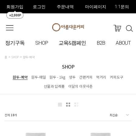
회원가입
로그인
주문내역
마이페이지
1:1문의
+2,000P
정기구독
SHOP
교육&캠페인
B2B
ABOUT
홈
SHOP
원두-예약
SHOP
원두-예약
원두-매일
원두 - 1kg
생두
간편커피
먹거리
커피도구
선물과 답례품
이달의 이웃사촌
전체
18
개