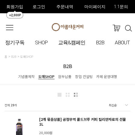
회원가입
로그인
주문내역
마이페이지
1:1문의
+2,000P
정기구독
SHOP
교육&캠페인
B2B
ABOUT
홈
B2B
도매SHOP
B2B
기념품제작
도매SHOP
원두납품
창업 컨설팅
카페 운영대행
전체
29
개
[2개 묶음상품] 공정무역 콜드브루 커피 킬리만자로의 선물
1L
20,000원