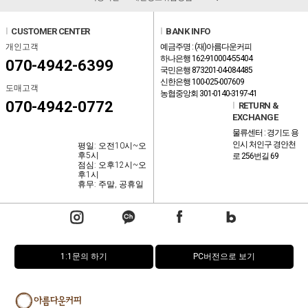
l
CUSTOMER CENTER
l
BANK INFO
개인고객
예금주명 : (재)아름다운커피
하나은행 162-910004-55404
070-4942-6399
국민은행 873201-04-084485
신한은행 100-025-007609
도매고객
농협중앙회 301-0140-3197-41
070-4942-0772
l
RETURN &
EXCHANGE
물류센터 : 경기도 용
인시 처인구 경안천
평일: 오전10시~오
후5시
로 256번길 69
점심: 오후12시~오
후1시
휴무: 주말, 공휴일
1:1문의 하기
PC버전으로 보기