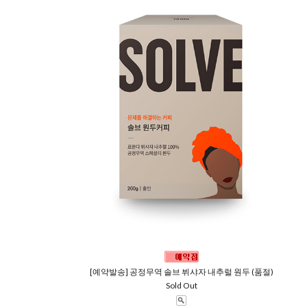
[예약발송] 공정무역 솔브 뷔샤자 내추럴 원두 (품절)
Sold Out