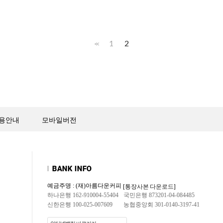
1
2
<<
용안내
모바일버전
예금주명 : (재)아름다운커피
[통장사본 다운로드]
하나은행 162-910004-55404
국민은행 873201-04-084485
신한은행 100-025-007609
농협중앙회 301-0140-3197-41