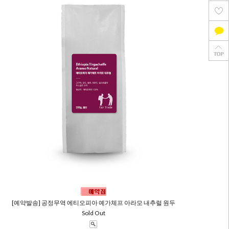
[예약발송] 공정무역 에티오피아 예가체프 아라모 내추럴 원두
Sold Out