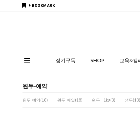
+ BOOKMARK
정기구독
SHOP
교육&캠
원두-예약
원두-예약(18)
원두-매일(18)
원두 - 1kg(3)
생두(13