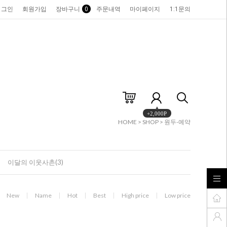
로그인
회원가입
장바구니
0
주문내역
마이페이지
1:1문의
+2,000P
HOME
>
SHOP
>
원두-예약
이달의 이웃사촌(3)
New
Name
Hot
Best
High price
Low price