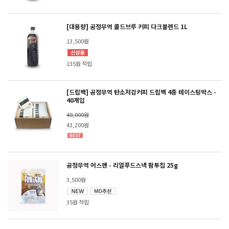
[대용량] 공정무역 콜드브루 커피 다크블렌드 1L
13,500원
135원 적립
[드립백] 공정무역 탄소저감커피 드립백 4종 테이스팅박스 -
40개입
48,000원
43,200원
공정무역 어스맨 - 리얼푸드스낵 팜투칩 25g
3,500원
35원 적립