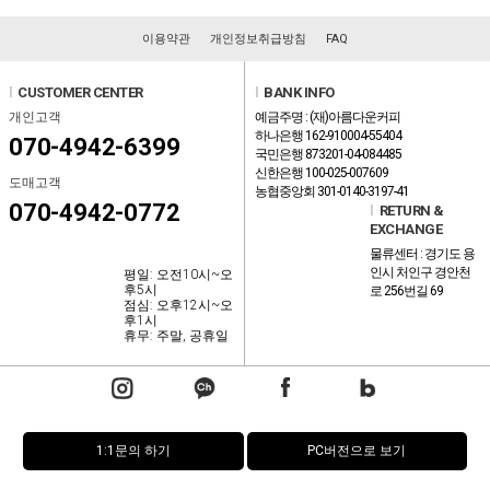
이용약관
개인정보취급방침
FAQ
l
CUSTOMER CENTER
l
BANK INFO
개인고객
예금주명 : (재)아름다운커피
하나은행 162-910004-55404
070-4942-6399
국민은행 873201-04-084485
신한은행 100-025-007609
도매고객
농협중앙회 301-0140-3197-41
070-4942-0772
l
RETURN &
EXCHANGE
물류센터 : 경기도 용
인시 처인구 경안천
평일: 오전10시~오
후5시
로 256번길 69
점심: 오후12시~오
후1시
휴무: 주말, 공휴일
1:1문의 하기
PC버전으로 보기