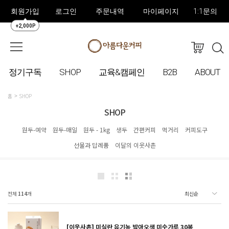
회원가입
로그인
주문내역
마이페이지
1:1문의
+2,000P
정기구독
SHOP
교육&캠페인
B2B
ABOUT
홈
SHOP
SHOP
원두-예약
원두-매일
원두 - 1kg
생두
간편커피
먹거리
커피도구
선물과 답례품
이달의 이웃사촌
전체
114
개
[이웃사촌] 미실란 유기농 발아오색 미숫가루 30봉