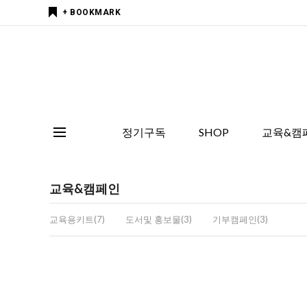
+ BOOKMARK
정기구독
SHOP
교육&캠
교육&캠페인
교육용키트(7)
도서및 홍보물(3)
기부캠페인(3)