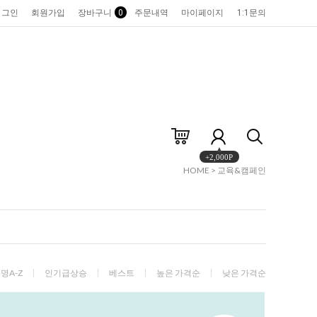
로그인
회원가입
장바구니
0
주문내역
마이페이지
1:1문의
+2,000P
HOME
>
교육&캠페인
명A-Z
인기급상승
베스트
높은 가격순
낮은 가격순