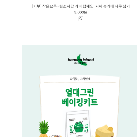
[기부] 작은묘목 - 탄소저감 커피 캠페인, 커피 농가에 나무 심기
3,000원