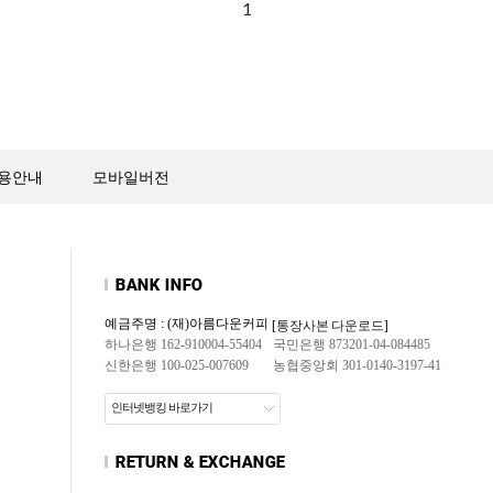
1
용안내
모바일버전
예금주명 : (재)아름다운커피
[통장사본 다운로드]
하나은행 162-910004-55404
국민은행 873201-04-084485
신한은행 100-025-007609
농협중앙회 301-0140-3197-41
인터넷뱅킹 바로가기