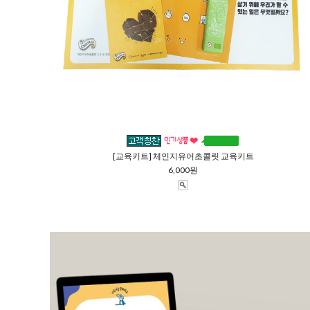
[교육키트] 체인지유어초콜릿 교육키트
6,000원