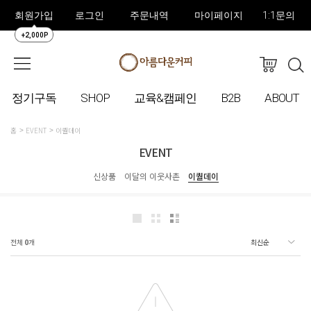
회원가입
로그인
주문내역
마이페이지
1:1문의
+2,000P
정기구독
SHOP
교육&캠페인
B2B
ABOUT
홈
EVENT
이퀄데이
EVENT
신상품
이달의 이웃사촌
이퀄데이
전체
0
개