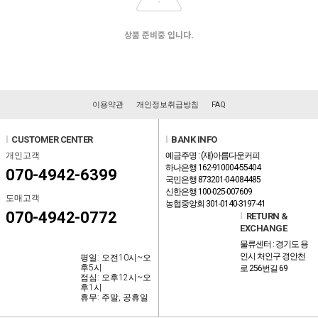
상품 준비중 입니다.
이용약관
개인정보취급방침
FAQ
l
CUSTOMER CENTER
l
BANK INFO
개인고객
예금주명 : (재)아름다운커피
하나은행 162-910004-55404
070-4942-6399
국민은행 873201-04-084485
신한은행 100-025-007609
도매고객
농협중앙회 301-0140-3197-41
070-4942-0772
l
RETURN &
EXCHANGE
물류센터 : 경기도 용
인시 처인구 경안천
평일: 오전10시~오
후5시
로 256번길 69
점심: 오후12시~오
후1시
휴무: 주말, 공휴일