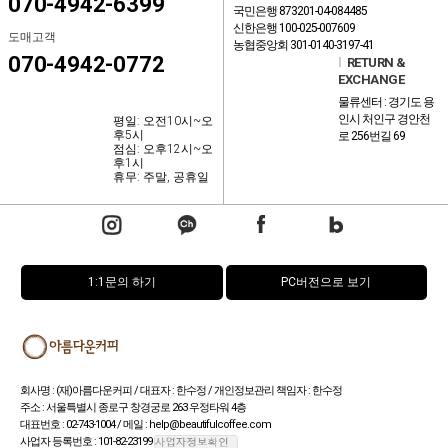
070-4942-6399
국민은행 873201-04-084485
신한은행 100-025-007609
도매고객
농협중앙회 301-0140-3197-41
070-4942-0772
l
RETURN &
EXCHANGE
물류센터 : 경기도 용
인시 처인구 경안천
평일: 오전10시~오
후5시
로 256번길 69
점심: 오후12시~오
후1시
휴무: 주말, 공휴일
1:1문의 하기
PC버전으로 보기
회사명 : (재)아름다운커피 / 대표자 : 한수정 / 개인정보관리 책임자 : 한수정
주소 : 서울특별시 종로구 창경궁로 263 우정타워 4층
대표번호 : 02-743-1004 / 메일 : help@beautifulcoffee.com
사업자 등록번호 : 101-82-23199