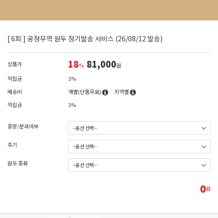
[ 6회 ] 공정무역 원두 정기발송 서비스 (26/08/12 발송)
18
81,000
상품가
%
원
적립금
3%
배송비
개별(단품무료)
지역별
적립금
3%
중량/분쇄여부
주기
원두 종류
0
원