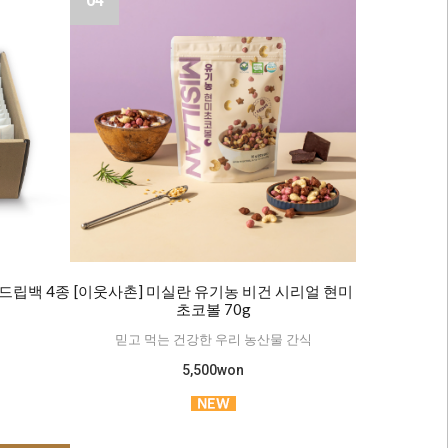
04
드립백 4종
[이웃사촌] 미실란 유기농 비건 시리얼 현미
입
초코볼 70g
믿고 먹는 건강한 우리 농산물 간식
5,500won