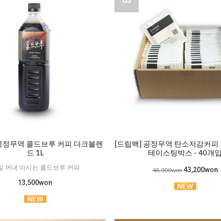
03
 공정무역 콜드브루 커피 다크블렌
[드립백] 공정무역 탄소저감커피 
드 1L
테이스팅박스 - 40개
일 꺼내 마시는 콜드브루 커피
43,200won
48,000won
13,500won