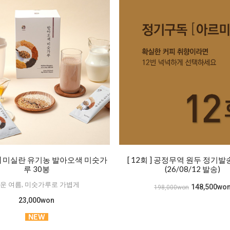
] 미실란 유기농 발아오색 미숫가
[ 12회 ] 공정무역 원두 정기
루 30봉
(26/08/12 발송)
운 여름, 미숫가루로 가볍게
148,500wo
198,000won
23,000won