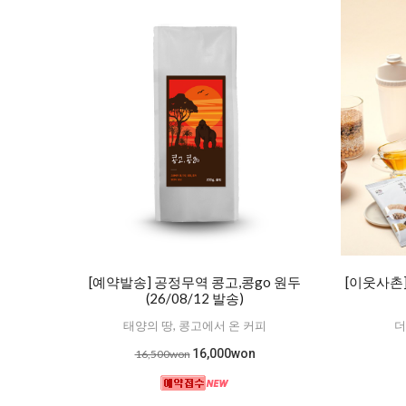
[예약발송] 공정무역 콩고,콩go 원두
[이웃사촌
(26/08/12 발송)
태양의 땅, 콩고에서 온 커피
더
16,000won
16,500won