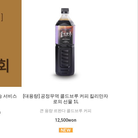
발송 서비스
[대용량] 공정무역 콜드브루 커피 킬리만자
로의 선물 1L
큰 용량 르완다 콜드브루 커피
n
12,500won