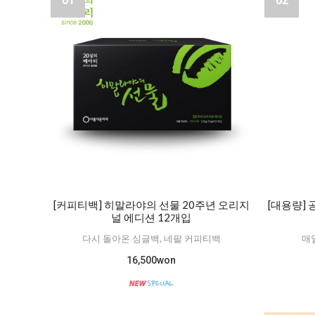
01
02
[커피티백] 히말라야의 선물 20주년 오리지
[대용량]
널 에디션 12개입
다시 돌아온 싱글백, 네팔 커피티백
매
16,500won