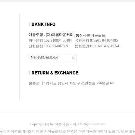
예금주명 : (재)아름다운커피
[통장사본 다운로드]
하나은행 162-910004-55404
국민은행 873201-04-084485
신한은행 100-025-007609
농협중앙회 301-0140-3197-41
인터넷뱅킹 바로가기
물류센터 : 경기도 용인시 처인구 경안천로 256번길 69
Copyright (c) by 아름다운커피 All Right Reserved.
 등은 저작권법 제4조의 의한 저작물로서 소유권은 아름다운커피에게 있으며, 무단 도용