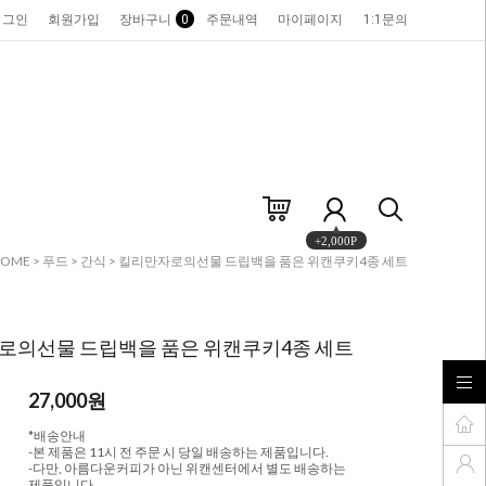
로그인
회원가입
장바구니
0
주문내역
마이페이지
1:1문의
+2,000P
HOME
>
푸드
>
간식
> 킬리만자로의선물 드립백을 품은 위캔쿠키4종 세트
로의선물 드립백을 품은 위캔쿠키4종 세트
27,000
원
*배송안내
-본 제품은 11시 전 주문 시 당일 배송하는 제품입니다.
-다만, 아름다운커피가 아닌 위캔센터에서 별도 배송하는
제품입니다.