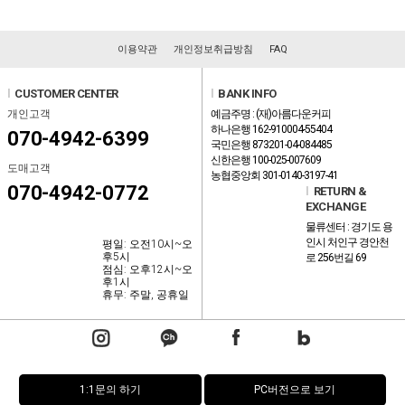
이용약관
개인정보취급방침
FAQ
l
CUSTOMER CENTER
l
BANK INFO
개인고객
예금주명 : (재)아름다운커피
하나은행 162-910004-55404
070-4942-6399
국민은행 873201-04-084485
신한은행 100-025-007609
도매고객
농협중앙회 301-0140-3197-41
070-4942-0772
l
RETURN &
EXCHANGE
물류센터 : 경기도 용
인시 처인구 경안천
평일: 오전10시~오
후5시
로 256번길 69
점심: 오후12시~오
후1시
휴무: 주말, 공휴일
1:1문의 하기
PC버전으로 보기