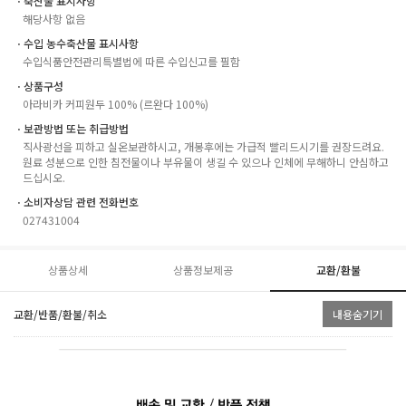
ㆍ축산물 표시사항
해당사항 없음
ㆍ수입 농수축산물 표시사항
수입식품안전관리특별법에 따른 수입신고를 필함
ㆍ상품구성
아라비카 커피원두 100% (르완다 100%)
ㆍ보관방법 또는 취급방법
직사광선을 피하고 실온보관하시고, 개봉후에는 가급적 빨리드시기를 권장드려요.
원료 성분으로 인한 침전물이나 부유물이 생길 수 있으나 인체에 무해하니 안심하고
드십시오.
ㆍ소비자상담 관련 전화번호
027431004
상품상세
상품정보제공
교환/환불
교환/반품/환불/취소
내용숨기기