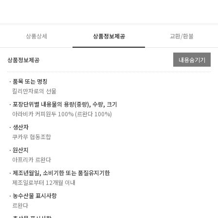
상품상세
상품정보제공
교환/환불
상품정보제공
내용숨기기
ㆍ품목 또는 명칭
킬리만자로의 선물
ㆍ포장단위별 내용물의 용량(중량), 수량, 크기
아라비카 커피원두 100% (르완다 100%)
ㆍ생산자
쿠카무 협동조합
ㆍ원산지
아프리카 르완다
ㆍ제조년월일, 소비기한 또는 품질유지기한
제조일로부터 12개월 이내
ㆍ농수산물 표시사항
르완다