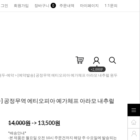
로그인
회원가입
장바구니
0
주문내역
마이페이지
1:1문의
+2,000P
원두-예약
> [예약발송] 공정무역 에티오피아 예가체프 아라모 내추럴 원두
] 공정무역 에티오피아 예가체프 아라모 내추럴
14,000원
-> 13,500원
*배송안내*
-본 제품은 월요일 오전 10시 주문건까지 해당 주 수요일에 발송되는