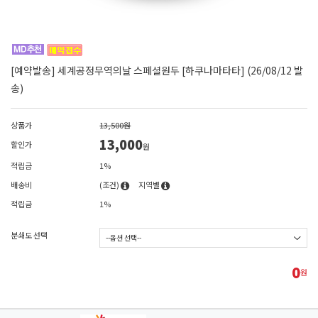
[예약발송] 세계공정무역의날 스페셜원두 [하쿠나마타타] (26/08/12 발
송)
상품가
13,500원
13,000
할인가
원
적립금
1%
배송비
(조건)
지역별
적립금
1%
분쇄도 선택
0
원