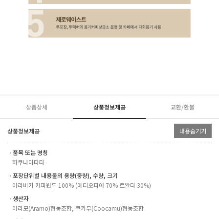
상품상세
상품정보제공
교환/환불
상품정보제공
내용숨기기
ㆍ품목 또는 명칭
하쿠나마타타
ㆍ포장단위별 내용물의 용량(중량), 수량, 크기
아라비카 커피원두 100% (에티오피아 70% 르완다 30%)
ㆍ생산자
아라모(Aramo)협동조합, 쿠카무(Coocamu)협동조합