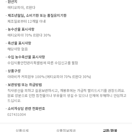
ㆍ원산지
에티오피아, 르완다
ㆍ제조년월일, 소비기한 또는 품질유지기한
제조일로부터 12개월 이내
ㆍ농수산물 표시사항
에티오피아 70% 르완다 30%
ㆍ축산물 표시사항
해당사항 없음
ㆍ수입 농수축산물 표시사항
수입식품안전관리특별법에 따른 수입신고를 필함
ㆍ상품구성
아라비카 커피원두 100% (에티오피아 70% 르완다 30%)
ㆍ보관방법 또는 취급방법
직사광선을 피하고 실온보관하시고, 개봉후에는 가급적 빨리드시기를 권장드려요.
원료 성분으로 인한 침전물이나 부유물이 생길 수 있으나 인체에 무해하니 안심하고
드십시오.
ㆍ소비자상담 관련 전화번호
027431004
상품상세
상품정보제공
교환/환불