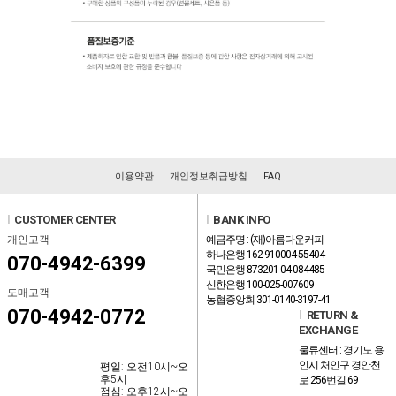
이용약관
개인정보취급방침
FAQ
l
CUSTOMER CENTER
l
BANK INFO
개인고객
예금주명 : (재)아름다운커피
하나은행 162-910004-55404
070-4942-6399
국민은행 873201-04-084485
신한은행 100-025-007609
도매고객
농협중앙회 301-0140-3197-41
070-4942-0772
l
RETURN &
EXCHANGE
물류센터 : 경기도 용
인시 처인구 경안천
평일: 오전10시~오
후5시
로 256번길 69
점심: 오후12시~오