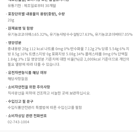
유통기한 : 제조일로부터 30개월
ㆍ포장단위별 내용물의 용량(중량), 수량
20g
ㆍ원재료명 및 함량
유기농코코아매스65.32%, 유기농사탕수수설탕27.63%, 유기농코코아버터7.05%
ㆍ영양성분
총내용량 20g 112 kcal 나트륨 0mg 0% 탄수화물 7.12g 2% 당류 5.54g 6% 지
방 8.5g 16% 트랜스지방 0g 포화지방 5.08g 34% 콜레스테롤 0mg 0% 단백질
1.84g 3% 1일 영양성분 기준치에 대한 비율(%)은 2,000kcal 기준이므로 개인의
필요 열량에 따라 다를 수 있습니다.
ㆍ유전자변형식품 해당 여부
해당사항없음
ㆍ소비자안전을 위한 주의사항
직사광선을 피하여 건조하고 서늘한 곳에 보관하십시오.
ㆍ수입신고 필 문구
수입식품안전관리 특별법에 따른 수입신고를 필함
ㆍ소비자상담 관련 전화번호
02-743-1004