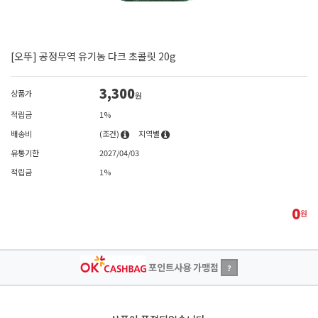
[오뚜] 공정무역 유기농 다크 초콜릿 20g
3,300
상품가
원
적립금
1%
배송비
(조건)
지역별
유통기한
2027/04/03
적립금
1%
0
원
포인트사용 가맹점
?