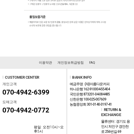
이용약관
개인정보취급방침
FAQ
l
CUSTOMER CENTER
l
BANK INFO
개인고객
예금주명 : (재)아름다운커피
하나은행 162-910004-55404
070-4942-6399
국민은행 873201-04-084485
신한은행 100-025-007609
도매고객
농협중앙회 301-0140-3197-41
070-4942-0772
l
RETURN &
EXCHANGE
물류센터 : 경기도 용
인시 처인구 경안천
평일: 오전10시~오
후5시
로 256번길 69