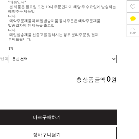
*배송안내*
-본 제품은 월요일 오전 10시 주문건까지 해당 주 수요일에 발송되는
예약주문 제품입
니다.
-예약주문제품과 매일발송제품 동시주문은 예약주문제품
발송일자에 전 제품을 출고합
니다.
-매일발송제품 선출고를 원하시는 경우 분리주문 및 결제
부탁드립니다.
1%
량선택
0
총 상품 금액
원
바로구매하기
장바구니담기