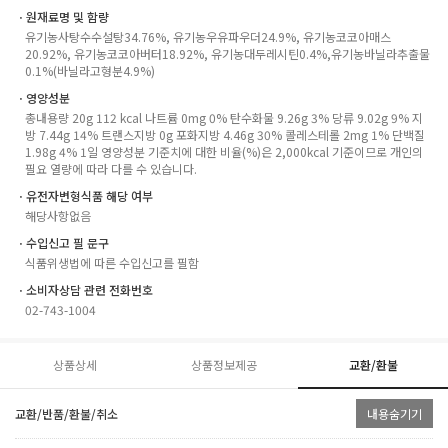
ㆍ원재료명 및 함량
유기농사탕수수설탕34.76%, 유기농우유파우더24.9%, 유기농코코아매스
20.92%, 유기농코코아버터18.92%, 유기농대두레시틴0.4%,유기농바닐라추출물
0.1%(바닐라고형분4.9%)
ㆍ영양성분
총내용량 20g 112 kcal 나트륨 0mg 0% 탄수화물 9.26g 3% 당류 9.02g 9% 지
방 7.44g 14% 트랜스지방 0g 포화지방 4.46g 30% 콜레스테롤 2mg 1% 단백질
1.98g 4% 1일 영양성분 기준치에 대한 비율(%)은 2,000kcal 기준이므로 개인의
필요 열량에 따라 다를 수 있습니다.
ㆍ유전자변형식품 해당 여부
해당사항없음
ㆍ수입신고 필 문구
식품위생법에 따른 수입신고를 필함
ㆍ소비자상담 관련 전화번호
02-743-1004
상품상세
상품정보제공
교환/환불
교환/반품/환불/취소
내용숨기기