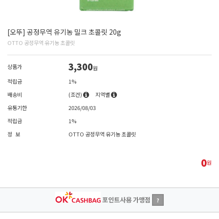
[오뚜] 공정무역 유기농 밀크 초콜릿 20g
OTTO 공정무역 유기농 초콜릿
3,300
상품가
원
적립금
1%
배송비
(조건)
지역별
유통기한
2026/08/03
적립금
1%
정 보
OTTO 공정무역 유기농 초콜릿
0
원
포인트사용 가맹점
?