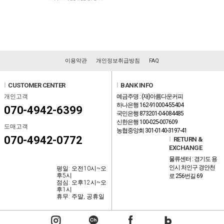
이용약관
개인정보취급방침
FAQ
l
CUSTOMER CENTER
l
BANK INFO
개인고객
예금주명 : (재)아름다운커피
하나은행 162-910004-55404
070-4942-6399
국민은행 873201-04-084485
신한은행 100-025-007609
도매고객
농협중앙회 301-0140-3197-41
070-4942-0772
l
RETURN &
EXCHANGE
물류센터 : 경기도 용
인시 처인구 경안천
평일: 오전10시~오
후5시
로 256번길 69
점심: 오후12시~오
후1시
휴무: 주말, 공휴일