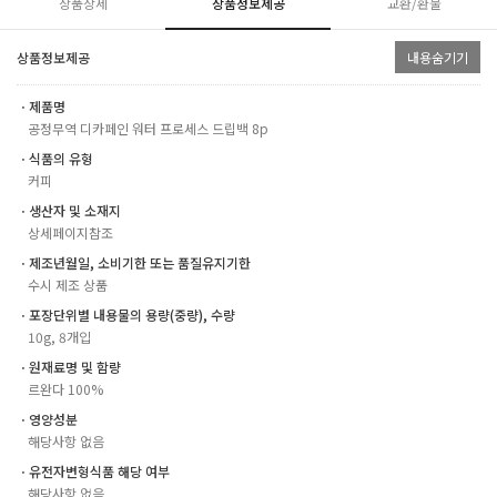
상품상세
상품정보제공
교환/환불
상품정보제공
내용숨기기
ㆍ제품명
공정무역 디카페인 워터 프로세스 드립백 8p
ㆍ식품의 유형
커피
ㆍ생산자 및 소재지
상세페이지참조
ㆍ제조년월일, 소비기한 또는 품질유지기한
수시 제조 상품
ㆍ포장단위별 내용물의 용량(중량), 수량
10g, 8개입
ㆍ원재료명 및 함량
르완다 100%
ㆍ영양성분
해당사항 없음
ㆍ유전자변형식품 해당 여부
해당사항 없음