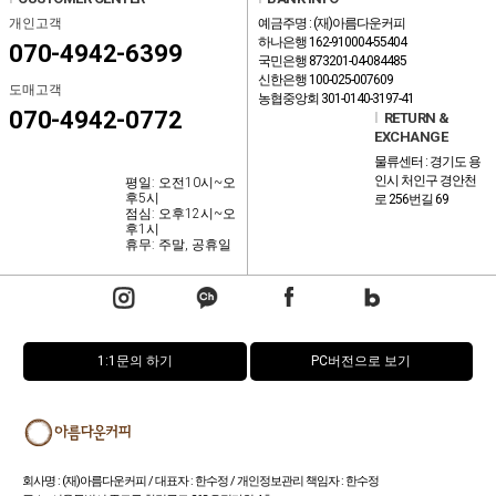
개인고객
예금주명 : (재)아름다운커피
하나은행 162-910004-55404
070-4942-6399
국민은행 873201-04-084485
신한은행 100-025-007609
도매고객
농협중앙회 301-0140-3197-41
070-4942-0772
l
RETURN &
EXCHANGE
물류센터 : 경기도 용
인시 처인구 경안천
평일: 오전10시~오
후5시
로 256번길 69
점심: 오후12시~오
후1시
휴무: 주말, 공휴일
1:1문의 하기
PC버전으로 보기
회사명 : (재)아름다운커피 / 대표자 : 한수정 / 개인정보관리 책임자 : 한수정