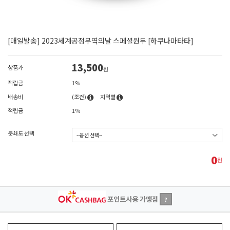
[매일발송] 2023세계공정무역의날 스페셜원두 [하쿠나마타타]
13,500
상품가
원
적립금
1%
배송비
(조건)
지역별
적립금
1%
분쇄도 선택
0
원
포인트사용 가맹점
?