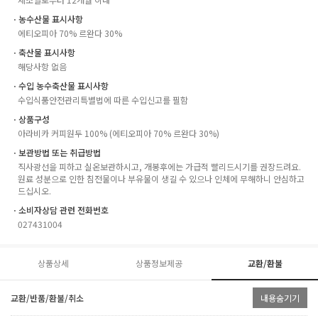
ㆍ농수산물 표시사항
에티오피아 70% 르완다 30%
ㆍ축산물 표시사항
해당사항 없음
ㆍ수입 농수축산물 표시사항
수입식품안전관리특별법에 따른 수입신고를 필함
ㆍ상품구성
아라비카 커피원두 100% (에티오피아 70% 르완다 30%)
ㆍ보관방법 또는 취급방법
직사광선을 피하고 실온보관하시고, 개봉후에는 가급적 빨리드시기를 권장드려요.
원료 성분으로 인한 침전물이나 부유물이 생길 수 있으나 인체에 무해하니 안심하고
드십시오.
ㆍ소비자상담 관련 전화번호
027431004
상품상세
상품정보제공
교환/환불
교환/반품/환불/취소
내용숨기기