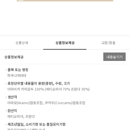
상품상세
상품정보제공
교환/환불
상품정보제공
내용숨기기
ㆍ품목 또는 명칭
하쿠나마타타
ㆍ포장단위별 내용물의 용량(중량), 수량, 크기
아라비카 커피원두 100% (에티오피아 70% 르완다 30%)
ㆍ생산자
아라모(Aramo)협동조합, 쿠카무(Coocamu)협동조합
ㆍ원산지
에티오피아, 르완다
ㆍ제조년월일, 소비기한 또는 품질유지기한
제조일로부터 12개월 이내