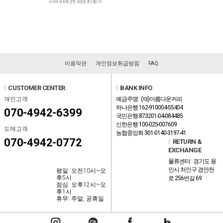
이용약관
개인정보취급방침
FAQ
l
CUSTOMER CENTER
l
BANK INFO
개인고객
예금주명 : (재)아름다운커피
하나은행 162-910004-55404
070-4942-6399
국민은행 873201-04-084485
신한은행 100-025-007609
도매고객
농협중앙회 301-0140-3197-41
070-4942-0772
l
RETURN &
EXCHANGE
물류센터 : 경기도 용
인시 처인구 경안천
평일: 오전10시~오
후5시
로 256번길 69
점심: 오후12시~오
후1시
휴무: 주말, 공휴일