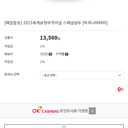
[매일발송] 2023세계공정무역의날 스페셜원두 [하쿠나마타타]
13,500
상품가
원
적립금
1%
배송비
(조건)
지역별
적립금
1%
분쇄도 선택
0
원
포인트사용 가맹점
?