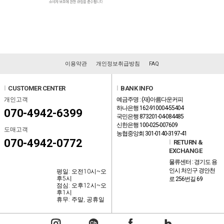
이용약관
개인정보취급방침
FAQ
l
CUSTOMER CENTER
l
BANK INFO
개인고객
예금주명 : (재)아름다운커피
하나은행 162-910004-55404
070-4942-6399
국민은행 873201-04-084485
신한은행 100-025-007609
도매고객
농협중앙회 301-0140-3197-41
070-4942-0772
l
RETURN &
EXCHANGE
물류센터 : 경기도 용
인시 처인구 경안천
평일: 오전10시~오
후5시
로 256번길 69
점심: 오후12시~오
후1시
휴무: 주말, 공휴일