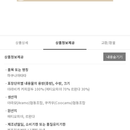
상품상세
상품정보제공
교환/환불
상품정보제공
내용숨기기
ㆍ품목 또는 명칭
하쿠나마타타
ㆍ포장단위별 내용물의 용량(중량), 수량, 크기
아라비카 커피원두 100% (에티오피아 70% 르완다 30%)
ㆍ생산자
아라모(Aramo)협동조합, 쿠카무(Coocamu)협동조합
ㆍ원산지
에티오피아, 르완다
ㆍ제조년월일, 소비기한 또는 품질유지기한
제조일로부터 12개월 이내