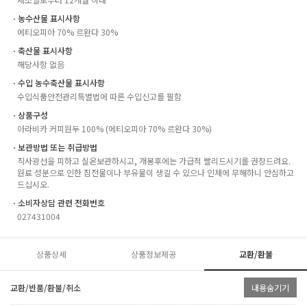
ㆍ농수산물 표시사항
에티오피아 70% 르완다 30%
ㆍ축산물 표시사항
해당사항 없음
ㆍ수입 농수축산물 표시사항
수입식품안전관리특별법에 따른 수입신고를 필함
ㆍ상품구성
아라비카 커피원두 100% (에티오피아 70% 르완다 30%)
ㆍ보관방법 또는 취급방법
직사광선을 피하고 실온보관하시고, 개봉후에는 가급적 빨리드시기를 권장드려요.
원료 성분으로 인한 침전물이나 부유물이 생길 수 있으나 인체에 무해하니 안심하고
드십시오.
ㆍ소비자상담 관련 전화번호
027431004
상품상세
상품정보제공
교환/환불
교환/반품/환불/취소
내용숨기기