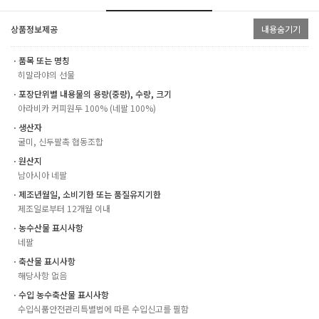
상품정보제공
내용숨기기
ㆍ품목 또는 명칭
히말라야의 선물
ㆍ포장단위별 내용물의 용량(중량), 수량, 크기
아라비카 커피원두 100% (네팔 100%)
ㆍ생산자
굴미, 신두팔촉 협동조합
ㆍ원산지
남아시아 네팔
ㆍ제조년월일, 소비기한 또는 품질유지기한
제조일로부터 12개월 이내
ㆍ농수산물 표시사항
네팔
ㆍ축산물 표시사항
해당사항 없음
ㆍ수입 농수축산물 표시사항
수입식품안전관리특별법에 따른 수입신고를 필함