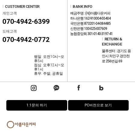
l
CUSTOMER CENTER
l
BANK INFO
개인고객
예금주명 : (재)아름다운커피
하나은행 162-910004-55404
070-4942-6399
국민은행 873201-04-084485
신한은행 100-025-007609
도매고객
농협중앙회 301-0140-3197-41
070-4942-0772
l
RETURN &
EXCHANGE
물류센터 : 경기도 용
인시 처인구 경안천
평일: 오전10시~오
후5시
로 256번길 69
점심: 오후12시~오
후1시
휴무: 주말, 공휴일
1:1문의 하기
PC버전으로 보기