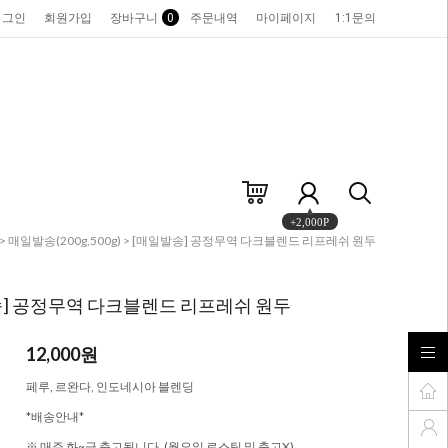
로그인
회원가입
장바구니
0
주문내역
마이페이지
1:1문의
+2,000P
>
매일발송(200g,500g)
> [매일발송] 공정무역 다크블렌드 리프레쉬 원두
] 공정무역 다크블렌드 리프레쉬 원두
12,000원
페루, 르완다, 인도네시아 블렌딩
*배송안내*
※ 매주 화~금 출고됩니다. (월요일 로스팅 및 출고X)