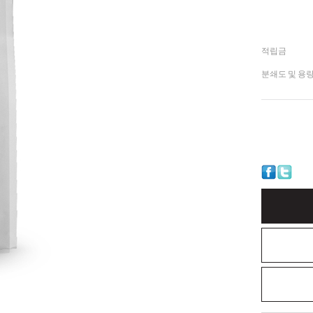
적립금
분쇄도 및 용