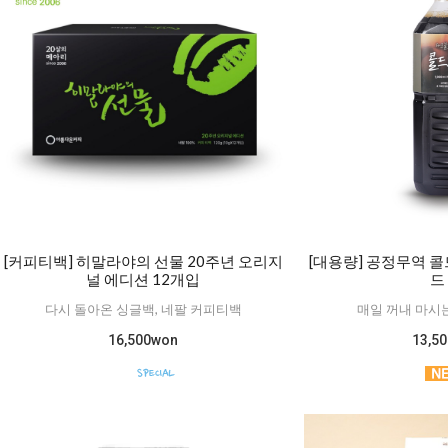
[커피티백] 히말라야의 선물 20주년 오리지
[대용량] 공정무역 
널 에디션 12개입
드 
다시 돌아온 싱글백, 네팔 커피티백
매일 꺼내 마시
16,500won
13,5