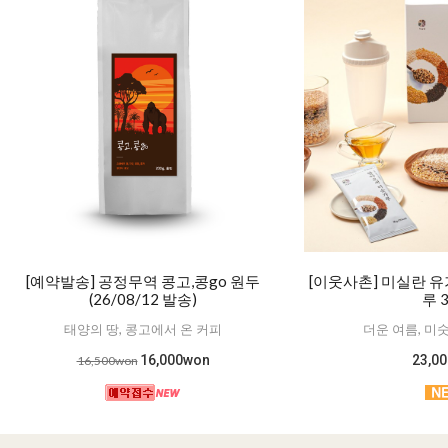
[예약발송] 공정무역 콩고,콩go 원두
[이웃사촌] 미실란 
(26/08/12 발송)
루 
태양의 땅, 콩고에서 온 커피
더운 여름, 미
16,000won
23,0
16,500won