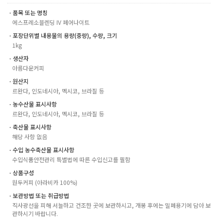
ㆍ품목 또는 명칭
에스프레소블렌딩 IV 페어나이트
ㆍ포장단위별 내용물의 용량(중량), 수량, 크기
1kg
ㆍ생산자
아름다운커피
ㆍ원산지
르완다, 인도네시아, 멕시코, 브라질 등
ㆍ농수산물 표시사항
르완다, 인도네시아, 멕시코, 브라질 등
ㆍ축산물 표시사항
해당 사항 없음
ㆍ수입 농수축산물 표시사항
수입식품안전관리 특별법에 따른 수입신고를 필함
ㆍ상품구성
원두커피 (아라비카 100%)
ㆍ보관방법 또는 취급방법
직사광선을 피해 서늘하고 건조한 곳에 보관하시고, 개봉 후에는 밀폐용기에 담아 보
관하시기 바랍니다.