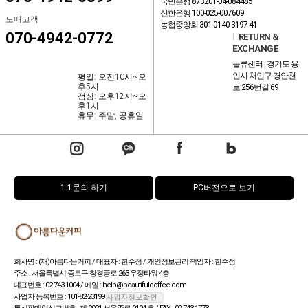
국민은행 873201-04-084485
신한은행 100-025-007609
도매고객
농협중앙회 301-0140-3197-41
070-4942-0772
l
RETURN &
EXCHANGE
물류센터 : 경기도 용
인시 처인구 경안천
평일: 오전10시~오
후5시
로 256번길 69
점심: 오후12시~오
후1시
휴무: 주말, 공휴일
1:1문의 하기
PC버전으로 보기
회사명 : (재)아름다운커피 / 대표자 : 한수정 / 개인정보관리 책임자 : 한수정
주소 : 서울특별시 종로구 창경궁로 263 우정타워 4층
대표번호 : 02-743-1004 / 메일 : help@beautifulcoffee.com
사업자 등록번호 : 101-82-23199