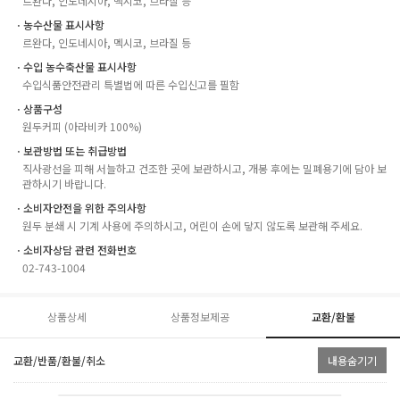
르완다, 인도네시아, 멕시코, 브라질 등
ㆍ농수산물 표시사항
르완다, 인도네시아, 멕시코, 브라질 등
ㆍ수입 농수축산물 표시사항
수입식품안전관리 특별법에 따른 수입신고를 필함
ㆍ상품구성
원두커피 (아라비카 100%)
ㆍ보관방법 또는 취급방법
직사광선을 피해 서늘하고 건조한 곳에 보관하시고, 개봉 후에는 밀폐용기에 담아 보
관하시기 바랍니다.
ㆍ소비자안전을 위한 주의사항
원두 분쇄 시 기계 사용에 주의하시고, 어린이 손에 닿지 않도록 보관해 주세요.
ㆍ소비자상담 관련 전화번호
02-743-1004
상품상세
상품정보제공
교환/환불
교환/반품/환불/취소
내용숨기기