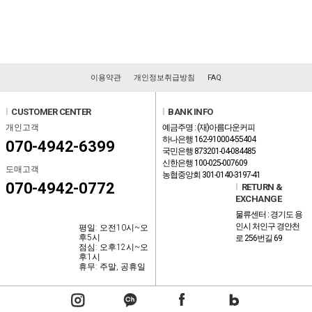
이용약관
개인정보취급방침
FAQ
l
CUSTOMER CENTER
l
BANK INFO
개인고객
예금주명 : (재)아름다운커피
하나은행 162-910004-55404
070-4942-6399
국민은행 873201-04-084485
신한은행 100-025-007609
도매고객
농협중앙회 301-0140-3197-41
070-4942-0772
l
RETURN &
EXCHANGE
물류센터 : 경기도 용
인시 처인구 경안천
평일: 오전10시~오
후5시
로 256번길 69
점심: 오후12시~오
후1시
휴무: 주말, 공휴일