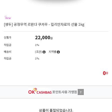
[생두] 공정무역 르완다 쿠카무 - 킬리만자로의 선물 1kg
22,000
상품가
원
적립금
1%
배송비
(조건)
지역별
적립금
1%
0
원
포인트사용 가맹점
?
상품이 품절되었습니다.