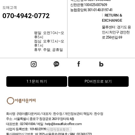
신한은행 100-025-007609
도매고객
농협중앙회 301-0140-3197-41
070-4942-0772
l
RETURN &
EXCHANGE
물류센터 : 경기도 용
인시 처인구 경안천
평일: 오전10시~오
후5시
로 256번길 69
점심: 오후12시~오
후1시
휴무: 주말, 공휴일
1:1문의 하기
PC버전으로 보기
회사명 : (재)아름다운커피 / 대표자 : 한수정 / 개인정보관리 책임자 : 한수정
주소 : 서울특별시 종로구 창경궁로 263 우정타워 4층
대표번호 : 02-743-1004 / 메일 : help@beautifulcoffee.com
사업자 등록번호 : 101-82-23199
통신판매업신고번호 : 제 2021-서울종로-0104 호 / FAX : 02-743-1773