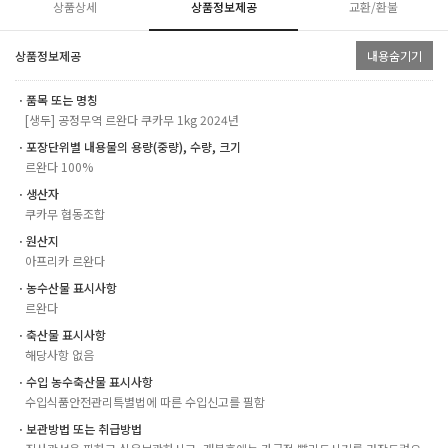
상품상세
상품정보제공
교환/환불
상품정보제공
내용숨기기
ㆍ품목 또는 명칭
[생두] 공정무역 르완다 쿠카무 1kg 2024년
ㆍ포장단위별 내용물의 용량(중량), 수량, 크기
르완다 100%
ㆍ생산자
쿠카무 협동조합
ㆍ원산지
아프리카 르완다
ㆍ농수산물 표시사항
르완다
ㆍ축산물 표시사항
해당사항 없음
ㆍ수입 농수축산물 표시사항
수입식품안전관리특별법에 따른 수입신고를 필함
ㆍ보관방법 또는 취급방법