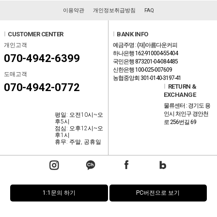
이용약관
개인정보취급방침
FAQ
l
CUSTOMER CENTER
l
BANK INFO
개인고객
예금주명 : (재)아름다운커피
하나은행 162-910004-55404
070-4942-6399
국민은행 873201-04-084485
신한은행 100-025-007609
도매고객
농협중앙회 301-0140-3197-41
070-4942-0772
l
RETURN &
EXCHANGE
물류센터 : 경기도 용
인시 처인구 경안천
평일: 오전10시~오
후5시
로 256번길 69
점심: 오후12시~오
후1시
휴무: 주말, 공휴일
1:1문의 하기
PC버전으로 보기