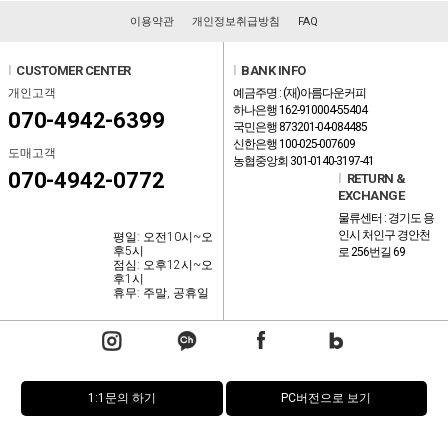
이용약관
개인정보취급방침
FAQ
l
CUSTOMER CENTER
l
BANK INFO
개인고객
예금주명 : (재)아름다운커피
하나은행 162-910004-55404
070-4942-6399
국민은행 873201-04-084485
신한은행 100-025-007609
도매고객
농협중앙회 301-0140-3197-41
070-4942-0772
l
RETURN &
EXCHANGE
물류센터 : 경기도 용
인시 처인구 경안천
평일: 오전10시~오
후5시
로 256번길 69
점심: 오후12시~오
후1시
휴무: 주말, 공휴일
1:1문의 하기
PC버전으로 보기