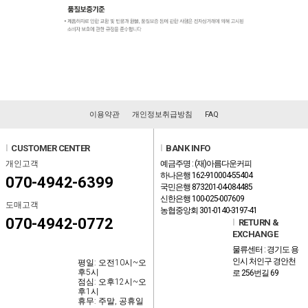
이용약관
개인정보취급방침
FAQ
l
CUSTOMER CENTER
l
BANK INFO
개인고객
예금주명 : (재)아름다운커피
하나은행 162-910004-55404
070-4942-6399
국민은행 873201-04-084485
신한은행 100-025-007609
도매고객
농협중앙회 301-0140-3197-41
070-4942-0772
l
RETURN &
EXCHANGE
물류센터 : 경기도 용
인시 처인구 경안천
평일: 오전10시~오
후5시
로 256번길 69
점심: 오후12시~오
후1시
휴무: 주말, 공휴일