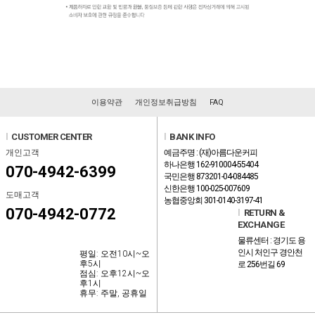
이용약관
개인정보취급방침
FAQ
l
CUSTOMER CENTER
l
BANK INFO
개인고객
예금주명 : (재)아름다운커피
하나은행 162-910004-55404
070-4942-6399
국민은행 873201-04-084485
신한은행 100-025-007609
도매고객
농협중앙회 301-0140-3197-41
070-4942-0772
l
RETURN &
EXCHANGE
물류센터 : 경기도 용
인시 처인구 경안천
평일: 오전10시~오
후5시
로 256번길 69
점심: 오후12시~오
후1시
휴무: 주말, 공휴일