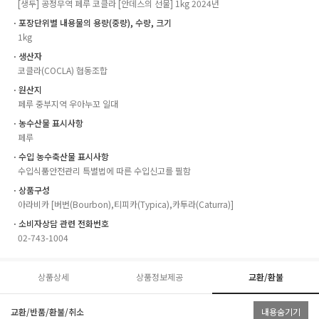
[생두] 공정무역 페루 코클라 [안데스의 선물] 1kg 2024년
ㆍ포장단위별 내용물의 용량(중량), 수량, 크기
1kg
ㆍ생산자
코클라(COCLA) 협동조합
ㆍ원산지
페루 중부지역 우아누꼬 일대
ㆍ농수산물 표시사항
페루
ㆍ수입 농수축산물 표시사항
수입식품안전관리 특별법에 따른 수입신고를 필함
ㆍ상품구성
아라비카 [버번(Bourbon),티피카(Typica),카투라(Caturra)]
ㆍ소비자상담 관련 전화번호
02-743-1004
상품상세
상품정보제공
교환/환불
교환/반품/환불/취소
내용숨기기