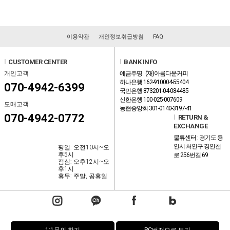
이용약관
개인정보취급방침
FAQ
l
CUSTOMER CENTER
l
BANK INFO
개인고객
예금주명 : (재)아름다운커피
하나은행 162-910004-55404
070-4942-6399
국민은행 873201-04-084485
신한은행 100-025-007609
도매고객
농협중앙회 301-0140-3197-41
070-4942-0772
l
RETURN &
EXCHANGE
물류센터 : 경기도 용
인시 처인구 경안천
평일: 오전10시~오
후5시
로 256번길 69
점심: 오후12시~오
후1시
휴무: 주말, 공휴일
1:1문의 하기
PC버전으로 보기