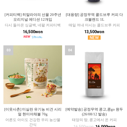
[커피티백] 히말라야의 선물 20주년
[대용량] 공정무역 콜드브루 커피 다
오리지널 에디션 12개입
크블렌드 1L
다시 돌아온 싱글백, 네팔 커피티백
매일 꺼내 마시는 콜드브루 커피
16,500won
13,500won
03
04
[이웃사촌] 미실란 유기농 비건 시리
[예약발송] 공정무역 콩고,콩go 원두
얼 현미야채볼 70g
(26/08/12 발송)
어른도 아이도 건강한 우리 농산물
태양의 땅, 콩고에서 온 커피
간식
16,500won
16,000won