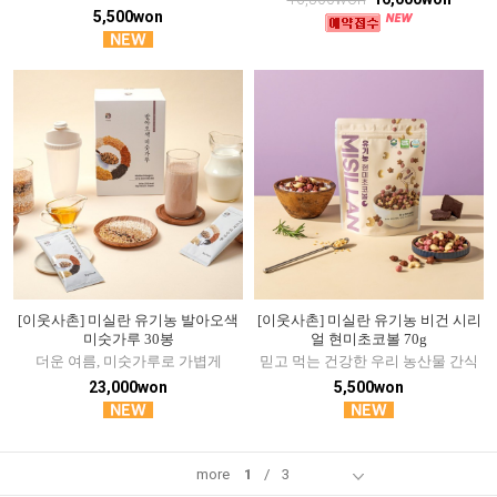
5,500won
[이웃사촌] 미실란 유기농 발아오색
[이웃사촌] 미실란 유기농 비건 시리
미숫가루 30봉
얼 현미초코볼 70g
더운 여름, 미숫가루로 가볍게
믿고 먹는 건강한 우리 농산물 간식
23,000won
5,500won
more
1
/
3