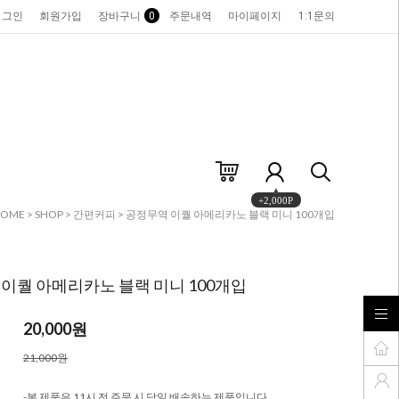
로그인
회원가입
장바구니
0
주문내역
마이페이지
1:1문의
+2,000P
HOME
>
SHOP
>
간편커피
> 공정무역 이퀄 아메리카노 블랙 미니 100개입
이퀄 아메리카노 블랙 미니 100개입
20,000
원
21,000원
-본 제품은 11시 전 주문 시 당일 배송하는 제품입니다.