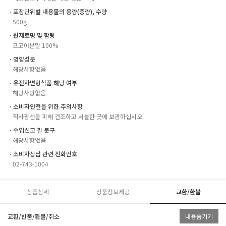
ㆍ포장단위별 내용물의 용량(중량), 수량
500g
ㆍ원재료명 및 함량
코코아분말 100%
ㆍ영양성분
해당사항없음
ㆍ유전자변형식품 해당 여부
해당사항없음
ㆍ소비자안전을 위한 주의사항
직사광선을 피해 건조하고 서늘한 곳에 보관하십시오.
ㆍ수입신고 필 문구
해당사항없음
ㆍ소비자상담 관련 전화번호
02-743-1004
상품상세
상품정보제공
교환/환불
교환/반품/환불/취소
내용숨기기