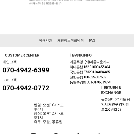
이용약관
개인정보취급방침
FAQ
l
CUSTOMER CENTER
l
BANK INFO
개인고객
예금주명 : (재)아름다운커피
하나은행 162-910004-55404
070-4942-6399
국민은행 873201-04-084485
신한은행 100-025-007609
도매고객
농협중앙회 301-0140-3197-41
070-4942-0772
l
RETURN &
EXCHANGE
물류센터 : 경기도 용
인시 처인구 경안천
평일: 오전10시~오
후5시
로 256번길 69
점심: 오후12시~오
후1시
휴무: 주말, 공휴일