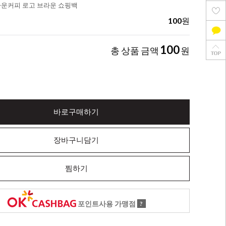
다운커피 로고 브라운 쇼핑백
100
원
100
총 상품 금액
원
바로구매하기
장바구니담기
찜하기
포인트사용 가맹점
?