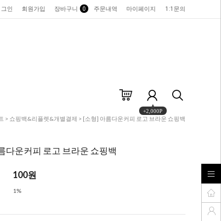
로그인
회원가입
장바구니
0
주문내역
마이페이지
1:1문의
+2,000P
트
>
쇼핑백&리플렛&개별결제
> [소형] 아름다운커피 로고 브라운 쇼핑백
아름다운커피 로고 브라운 쇼핑백
100
원
1%