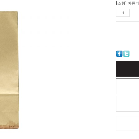
[소형] 아름