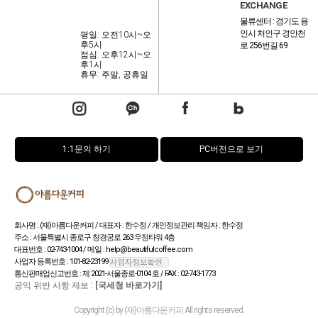
EXCHANGE
물류센터 : 경기도 용
인시 처인구 경안천
평일: 오전10시~오
후5시
로 256번길 69
점심: 오후12시~오
후1시
휴무: 주말, 공휴일
1:1문의 하기
PC버전으로 보기
회사명 : (재)아름다운커피 / 대표자 : 한수정 / 개인정보관리 책임자 : 한수정
주소 : 서울특별시 종로구 창경궁로 263 우정타워 4층
대표번호 : 02-743-1004 / 메일 : help@beautifulcoffee.com
사업자 등록번호 : 101-82-23199
통신판매업신고번호 : 제 2021-서울종로-0104 호 / FAX : 02-743-1773
공익 위반 사항 제보 :
[국세청 바로가기]
Copyright (c) by (재)아름다운커피 All rights reserved.