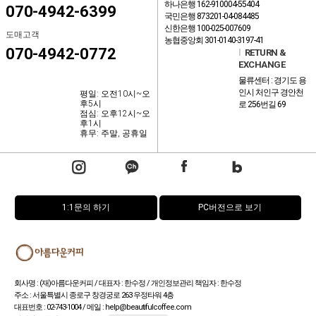
하나은행 162-910004-55404
070-4942-6399
국민은행 873201-04-084485
신한은행 100-025-007609
도매고객
농협중앙회 301-0140-3197-41
070-4942-0772
l
RETURN &
EXCHANGE
물류센터 : 경기도 용
인시 처인구 경안천
평일: 오전10시~오
후5시
로 256번길 69
점심: 오후12시~오
후1시
휴무: 주말, 공휴일
1:1문의 하기
PC버전으로 보기
회사명 : (재)아름다운커피 / 대표자 : 한수정 / 개인정보관리 책임자 : 한수정
주소 : 서울특별시 종로구 창경궁로 263 우정타워 4층
대표번호 : 02-743-1004 / 메일 : help@beautifulcoffee.com