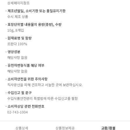
상세페이지참조
ㆍ제조년월일, 소비기한 또는 품질유지기한
수시 제조 상품
ㆍ포장단위별 내용물의 용량(중량), 수량
10g, 8개입
ㆍ원재료명 및 함량
르완다 100%
ㆍ영양성분
해당사항 없음
ㆍ유전자변형식품 해당 여부
해당사항 없음
ㆍ소비자안전을 위한 주의사항
직사광선을 피해 건조하고 서늘한 곳에 보관하십시오.
ㆍ수입신고 필 문구
수입식품안전관리 특별법에 따른 수입신고를 필함
ㆍ소비자상담 관련 전화번호
02-743-1004
상품상세
상품정보제공
교환/환불