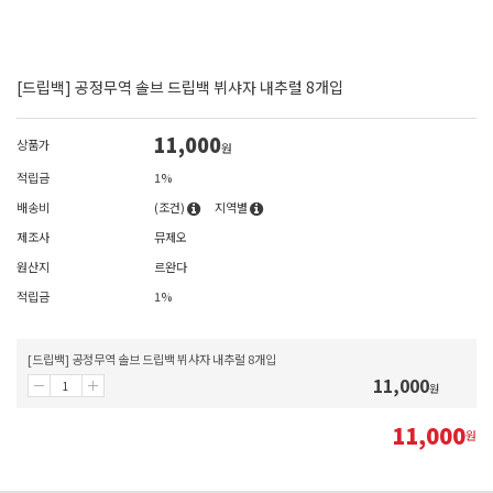
[드립백] 공정무역 솔브 드립백 뷔샤자 내추럴 8개입
11,000
상품가
원
적립금
1%
배송비
(조건)
지역별
제조사
뮤제오
원산지
르완다
적립금
1%
[드립백] 공정무역 솔브 드립백 뷔샤자 내추럴 8개입
11,000
원
11,000
원