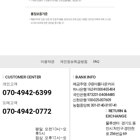
이용약관
개인정보취급방침
FAQ
l
CUSTOMER CENTER
l
BANK INFO
개인고객
예금주명 : (재)아름다운커피
하나은행 162-910004-55404
070-4942-6399
국민은행 873201-04-084485
신한은행 100-025-007609
도매고객
농협중앙회 301-0140-3197-41
070-4942-0772
l
RETURN &
EXCHANGE
물류센터 : 경기도 용
인시 처인구 경안천
평일: 오전10시~오
후5시
로 256번길 69
점심: 오후12시~오