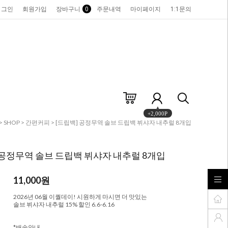
로그인
회원가입
장바구니
0
주문내역
마이페이지
1:1문의
+2,000P
>
SHOP
>
간편커피
> [드립백] 공정무역 솔브 드립백 뷔샤자 내추럴 8개입
 공정무역 솔브 드립백 뷔샤자 내추럴 8개입
11,000
원
2026년 06월 이퀄데이! 시원하게 마시면 더 맛있는
솔브 뷔샤자 내추럴 15% 할인 6.6-6.16
*배송안내