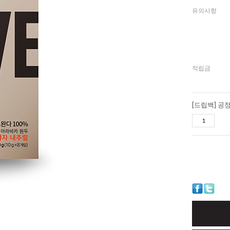
유의사항
적립금
[드립백] 공