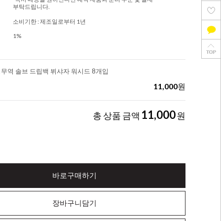
부탁드립니다.
소비기한 : 제조일로부터 1년
1%
정무역 솔브 드립백 뷔샤자 워시드 8개입
11,000
원
11,000
총 상품 금액
원
바로구매하기
장바구니담기