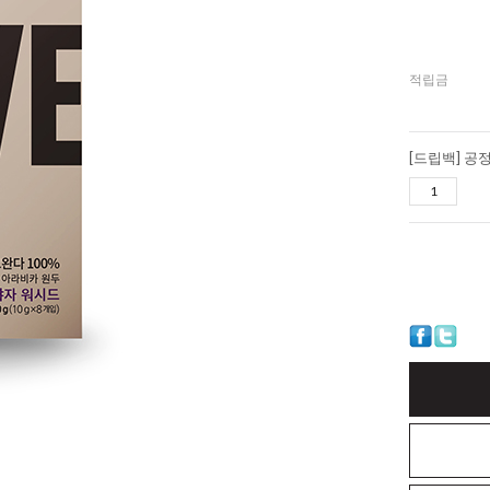
적립금
[드립백] 공