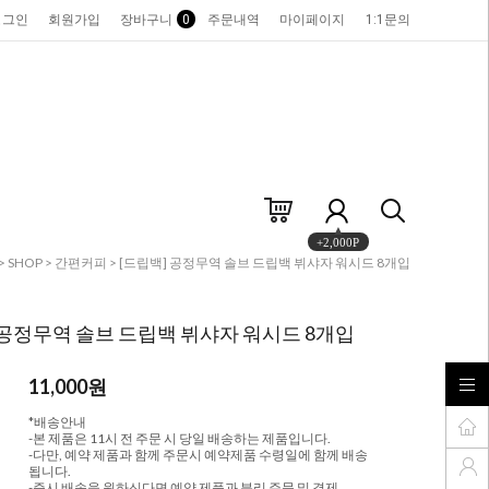
로그인
회원가입
장바구니
0
주문내역
마이페이지
1:1문의
+2,000P
>
SHOP
>
간편커피
> [드립백] 공정무역 솔브 드립백 뷔샤자 워시드 8개입
 공정무역 솔브 드립백 뷔샤자 워시드 8개입
11,000
원
*배송안내
-본 제품은 11시 전 주문 시 당일 배송하는 제품입니다.
-다만, 예약 제품과 함께 주문시 예약제품 수령일에 함께 배송
됩니다.
-즉시 배송을 원하신다면 예약 제품과 분리 주문 및 결제