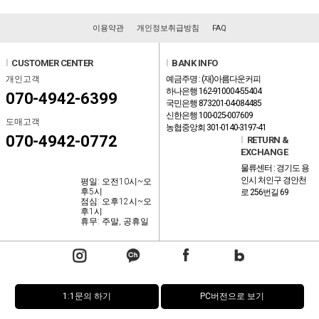
이용약관
개인정보취급방침
FAQ
l
CUSTOMER CENTER
l
BANK INFO
개인고객
예금주명 : (재)아름다운커피
하나은행 162-910004-55404
070-4942-6399
국민은행 873201-04-084485
신한은행 100-025-007609
도매고객
농협중앙회 301-0140-3197-41
070-4942-0772
l
RETURN &
EXCHANGE
물류센터 : 경기도 용
인시 처인구 경안천
평일: 오전10시~오
후5시
로 256번길 69
점심: 오후12시~오
후1시
휴무: 주말, 공휴일
1:1문의 하기
PC버전으로 보기