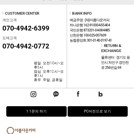
l
CUSTOMER CENTER
l
BANK INFO
개인고객
예금주명 : (재)아름다운커피
하나은행 162-910004-55404
070-4942-6399
국민은행 873201-04-084485
신한은행 100-025-007609
도매고객
농협중앙회 301-0140-3197-41
070-4942-0772
l
RETURN &
EXCHANGE
물류센터 : 경기도 용
인시 처인구 경안천
평일: 오전10시~오
후5시
로 256번길 69
점심: 오후12시~오
후1시
휴무: 주말, 공휴일
1:1문의 하기
PC버전으로 보기