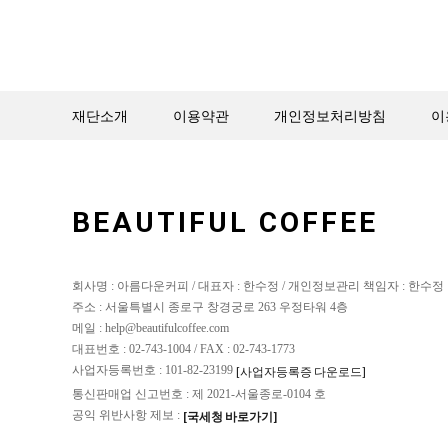
재단소개
이용약관
개인정보처리방침
이
BEAUTIFUL COFFEE
회사명 : 아름다운커피 / 대표자 : 한수정 / 개인정보관리 책임자 : 한수정
주소 : 서울특별시 종로구 창경궁로 263 우정타워 4층
메일 : help@beautifulcoffee.com
대표번호 : 02-743-1004 / FAX : 02-743-1773
사업자등록번호 : 101-82-23199
[사업자등록증 다운로드]
통신판매업 신고번호 : 제 2021-서울종로-0104 호
공익 위반사항 제보 :
[국세청 바로가기]