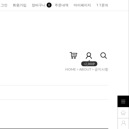
로그인
회원가입
장바구니
0
주문내역
마이페이지
1:1문의
+2,000P
HOME
>
ABOUT
>
공지사항