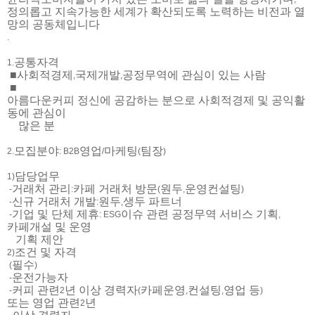
정의롭고 지속가능한 세계가 확산되도록 노력하는 비전과 열
망의 공동체입니다
.
공통자격
1.
■
사회적경제
국제개발
공정무역에 관심이 있는 사람
,
,
■
아름다운커피 정신에 공감하는 분으로 사회적경제 및 공익활
동에 관심이
많은 분
모집분야
영업
마케팅
팀장
2.
: B2B
/
(
)
담당업무
1)
거래처 관리
카페 거래처 방문
원두
운영컨설팅
-
:
(
,
)
신규 거래처 개발
원두
생두 파트너
-
:
,
기업 및 단체 제휴
이슈 관련 공정무역 서비스 기획
-
: ESG
,
카페개설 및 운영
기획 제안
조건 및 자격
2)
필수
(
)
운전가능자
-
커피 관련
년 이상 경력자
카페운영
컨설팅
영업 등
-
2
(
,
,
)
또는 영업 관련
년
2