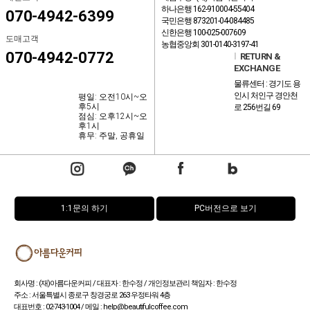
하나은행 162-910004-55404
070-4942-6399
국민은행 873201-04-084485
신한은행 100-025-007609
도매고객
농협중앙회 301-0140-3197-41
070-4942-0772
l
RETURN &
EXCHANGE
물류센터 : 경기도 용
인시 처인구 경안천
평일: 오전10시~오
후5시
로 256번길 69
점심: 오후12시~오
후1시
휴무: 주말, 공휴일
1:1문의 하기
PC버전으로 보기
회사명 : (재)아름다운커피 / 대표자 : 한수정 / 개인정보관리 책임자 : 한수정
주소 : 서울특별시 종로구 창경궁로 263 우정타워 4층
대표번호 : 02-743-1004 / 메일 : help@beautifulcoffee.com