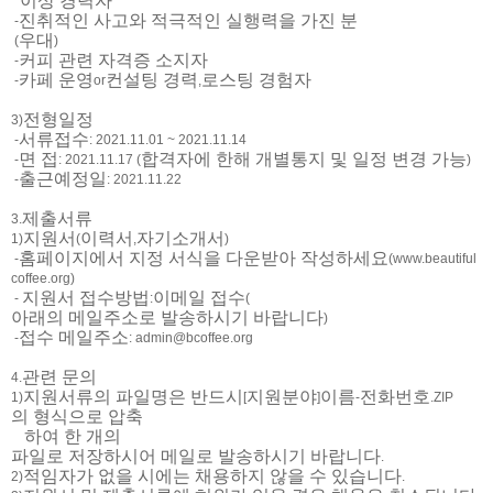
이상 경력자
진취적인 사고와 적극적인 실행력을 가진 분
-
우대
(
)
커피 관련 자격증 소지자
-
카페 운영
컨설팅 경력
로스팅 경험자
-
or
,
전형일정
3)
서류접수
-
: 2021.11.01 ~ 2021.11.14
면 접
합격자에 한해 개별통지 및 일정 변경 가능
-
: 2021.11.17 (
)
출근예정일
-
: 2021.11.22
제출서류
3.
지원서
이력서
자기소개서
1)
(
,
)
홈페이지에서 지정 서식을 다운받아 작성하세요
-
(
www.beautiful
coffee.org)
지원서 접수방법
이메일 접수
-
:
(
아래의 메일주소로 발송하시기 바랍니다
)
접수 메일주소
-
: admin@bcoffee.org
관련 문의
4.
지원서류의 파일명은 반드시
지원분야
이름
전화번호
1)
[
]
-
.ZIP
의 형식으로 압축
하여 한 개의
파일로 저장하시어 메일로 발송하시기 바랍니다
.
적임자가 없을 시에는 채용하지 않을 수 있습니다
2)
.