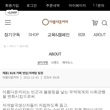
회원가입
로그인
주문내역
마이페이지
1:1문의
+2,000P
정기구독
SHOP
교육&캠페인
B2B
ABOUT
홈
ABOUT
공지사항
ABOUT
공지사항
브랜드
페어뉴스
채용) B2B 카페 영업/마케팅 팀장
아름다운커피
|
2021-11-01
|
조회수 3628
아름다운커피는 빈곤과 불평등을 낳는 무역체계와 사회관행
을 변화시킴으로써
,
저개발국생산자들이 자립하도록 돕고
,
윤리적소비자들이 가치 있는 소비로 삶의 질을 향상시키며
,