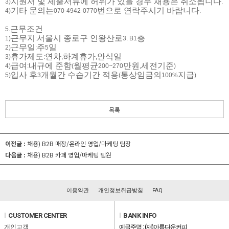
지원서 및 제출서류에 허위가 있을 경우 채용은 취소됩니다
3)
.
기타 문의는
번으로 연락주시기 바랍니다
4)
070-4942-0770
.
근무조건
5.
근무지
서울시 종로구 인왕산로
층
1)
:
3. B1
근무일
주
일
2)
:
5
휴가제도
연차
하계휴가
안식일
3)
:
,
,
급여
내규에 준함
월평균
만원
세전기준
4)
:
(
200~270
,
)
입사 후
개월간 수습기간 적용
통상임금의
지급
5)
3
(
100%
)
목록
이전글 :
채용) B2B 매장/온라인 영업/마케팅 팀장
다음글 :
채용) B2B 카페 영업/마케팅 팀원
이용약관
개인정보취급방침
FAQ
l
CUSTOMER CENTER
l
BANK INFO
개인고객
예금주명 : (재)아름다운커피