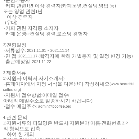
운전가능자
-
커피 관련
년 이상 경력자
카페운영
컨설팅
영업 등
-
1
(
,
,
)
또는 영업 관련
년
1
이상 경력자
우대
(
)
커피 관련 자격증 소지자
-
카페 운영
컨설팅 경력
로스팅 경험자
-
or
,
전형일정
3)
서류접수
-
: 2021.11.01 ~ 2021.11.14
면 접
합격자에 한해 개별통지 및 일정 변경 가능
-
: 2021.11.17 (
)
출근예정일
-
: 2021.11.22
제출서류
3.
지원서
이력서
자기소개서
1)
(
,
)
홈페이지에서 지정 서식을 다운받아 작성하세요
-
(
www.beautiful
coffee.org)
지원서 접수방법
이메일 접수
-
:
(
아래의 메일주소로 발송하시기 바랍니다
)
접수 메일주소
-
: admin@bcoffee.org
관련 문의
4.
지원서류의 파일명은 반드시
지원분야
이름
전화번호
1)
[
]
-
.ZIP
의 형식으로 압축
하여 한 개의