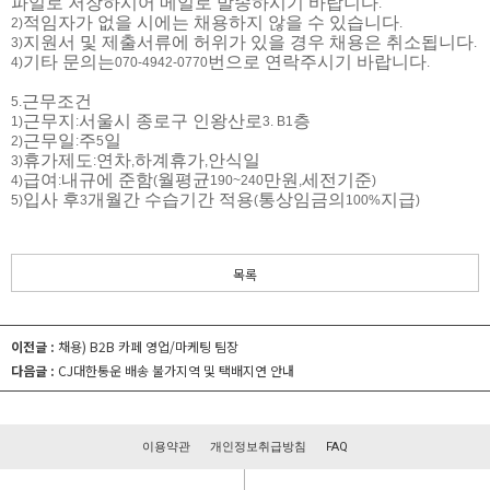
파일로 저장하시어 메일로 발송하시기 바랍니다
.
적임자가 없을 시에는 채용하지 않을 수 있습니다
2)
.
지원서 및 제출서류에 허위가 있을 경우 채용은 취소됩니다
3)
.
기타 문의는
번으로 연락주시기 바랍니다
4)
070-4942-0770
.
근무조건
5.
근무지
서울시 종로구 인왕산로
층
1)
:
3. B1
근무일
주
일
2)
:
5
휴가제도
연차
하계휴가
안식일
3)
:
,
,
급여
내규에 준함
월평균
만원
세전기준
4)
:
(
190~240
,
)
입사 후
개월간 수습기간 적용
통상임금의
지급
5)
3
(
100%
)
목록
이전글 :
채용) B2B 카페 영업/마케팅 팀장
다음글 :
CJ대한통운 배송 불가지역 및 택배지연 안내
이용약관
개인정보취급방침
FAQ