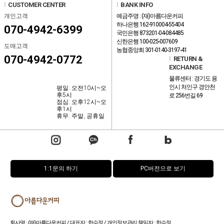
l
CUSTOMER CENTER
l
BANK INFO
개인고객
예금주명 : (재)아름다운커피
하나은행 162-910004-55404
070-4942-6399
국민은행 873201-04-084485
신한은행 100-025-007609
도매고객
농협중앙회 301-0140-3197-41
070-4942-0772
l
RETURN &
EXCHANGE
물류센터 : 경기도 용
인시 처인구 경안천
평일: 오전10시~오
후5시
로 256번길 69
점심: 오후12시~오
후1시
휴무: 주말, 공휴일
1:1문의 하기
PC버전으로 보기
회사명 : (재)아름다운커피 / 대표자 : 한수정 / 개인정보관리 책임자 : 한수정