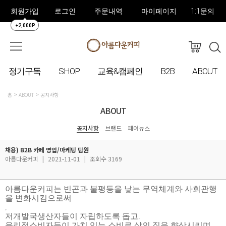
회원가입
로그인
주문내역
마이페이지
1:1문의
+2,000P
정기구독
SHOP
교육&캠페인
B2B
ABOUT
홈
ABOUT
공지사항
ABOUT
공지사항
브랜드
페어뉴스
채용) B2B 카페 영업/마케팅 팀원
아름다운커피
|
2021-11-01
|
조회수 3169
아름다운커피는 빈곤과 불평등을 낳는 무역체계와 사회관행
을 변화시킴으로써
,
저개발국생산자들이 자립하도록 돕고
,
윤리적소비자들이 가치 있는 소비로 삶의 질을 향상시키며
,