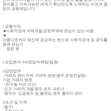
정의롭고 지속가능한 세계가 확산되도록 노력하는 비전과 열
망의 공동체입니다
.
공통자격
1.
■
사회적경제
국제개발
공정무역에 관심이 있는 사람
,
,
■
아름다운커피 정신에 공감하는 분으로 사회적경제 및 공익활
동에 관심이
많은 분
모집분야
영업
마케팅
팀원
2.
: B2B
/
(
)
담당업무
1)
거래처 관리
카페 거래처 방문
원두
운영컨설팅
-
:
(
,
),
기업 거래처 방문
전자동 커피 머신
(
)
신규 거래처 개발
원두
생두 파트너
-
:
,
원두
싱글원두 및 블랜딩 원두 퀄리티 관리
-
QC :
조건 및 자격
2)
필수
(
)