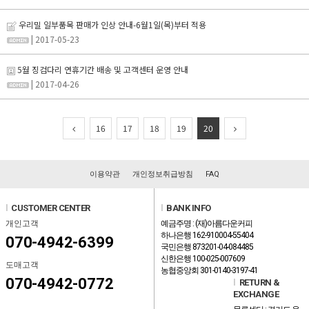
우리밀 일부품목 판매가 인상 안내-6월1일(목)부터 적용
| 2017-05-23
5월 징검다리 연휴기간 배송 및 고객센터 운영 안내
| 2017-04-26
16
17
18
19
20
이용약관
개인정보취급방침
FAQ
l
CUSTOMER CENTER
l
BANK INFO
개인고객
예금주명 : (재)아름다운커피
하나은행 162-910004-55404
070-4942-6399
국민은행 873201-04-084485
신한은행 100-025-007609
도매고객
농협중앙회 301-0140-3197-41
070-4942-0772
l
RETURN &
EXCHANGE