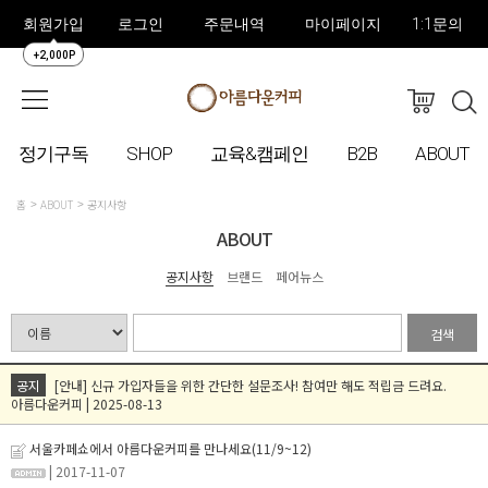
회원가입
로그인
주문내역
마이페이지
1:1문의
+2,000P
정기구독
SHOP
교육&캠페인
B2B
ABOUT
홈
ABOUT
공지사항
ABOUT
공지사항
브랜드
페어뉴스
검색
공지
[안내] 신규 가입자들을 위한 간단한 설문조사! 참여만 해도 적립금 드려요.
아름다운커피 | 2025-08-13
서울카페쇼에서 아름다운커피를 만나세요(11/9~12)
| 2017-11-07