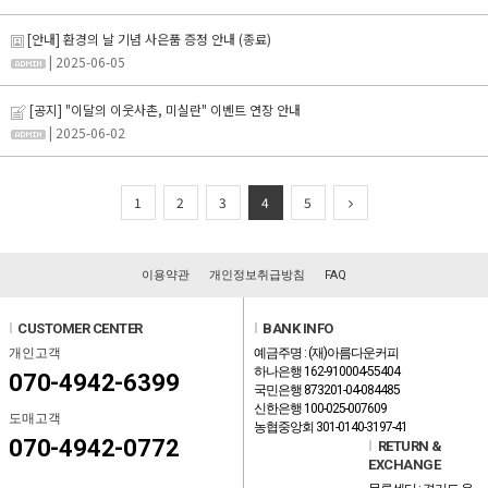
[안내] 환경의 날 기념 사은품 증정 안내 (종료)
| 2025-06-05
[공지] "이달의 이웃사촌, 미실란" 이벤트 연장 안내
| 2025-06-02
1
2
3
4
5
이용약관
개인정보취급방침
FAQ
l
CUSTOMER CENTER
l
BANK INFO
개인고객
예금주명 : (재)아름다운커피
하나은행 162-910004-55404
070-4942-6399
국민은행 873201-04-084485
신한은행 100-025-007609
도매고객
농협중앙회 301-0140-3197-41
070-4942-0772
l
RETURN &
EXCHANGE