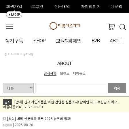
회원가입
로그인
주문내역
마이페이지
1:1문의
+2,000P
정기구독
SHOP
교육&캠페인
B2B
ABOUT
홈
ABOUT
공지사항
ABOUT
공지사항
브랜드
페어뉴스
검색
공지
[안내] 신규 가입자들을 위한 간단한 설문조사! 참여만 해도 적립금 드려요.
아름다운커피 | 2025-08-13
[알림] 네팔 신두팔촉 생두 2025 뉴크롭 입고!
| 2025-08-20