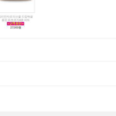
킬리만자로의선물 드립백을
품은 위캔쿠키4종 세트
27,000원