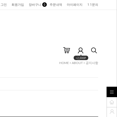
로그인
회원가입
장바구니
0
주문내역
마이페이지
1:1문의
+2,000P
HOME
>
ABOUT
>
공지사항