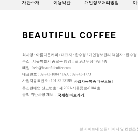
재단소개
이용약관
개인정보처리방침
이
BEAUTIFUL COFFEE
회사명 : 아름다운커피 / 대표자 : 한수정 / 개인정보관리 책임자 : 한수정
주소 : 서울특별시 종로구 창경궁로 263 우정타워 4층
메일 : help@beautifulcoffee.com
대표번호 : 02-743-1004 / FAX : 02-743-1773
사업자등록번호 : 101-82-23199
[사업자등록증 다운로드]
통신판매업 신고번호 : 제 2021-서울종로-0104 호
공익 위반사항 제보 :
[국세청 바로가기]
본 사이트내 모든 이미지 및 컨텐츠