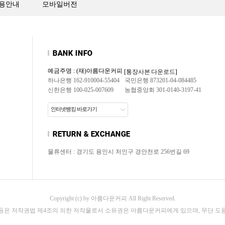
용안내
모바일버전
예금주명 : (재)아름다운커피
[통장사본 다운로드]
하나은행 162-910004-55404
국민은행 873201-04-084485
신한은행 100-025-007609
농협중앙회 301-0140-3197-41
인터넷뱅킹 바로가기
물류센터 : 경기도 용인시 처인구 경안천로 256번길 69
Copyright (c) by 아름다운커피 All Right Reserved.
 등은 저작권법 제4조의 의한 저작물로서 소유권은 아름다운커피에게 있으며, 무단 도용