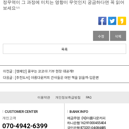
정무역이 그 과정에 미치는 영향이 무엇인지 궁금하다면 꼭 읽어
보세요^^
수정
삭제
목록
이전글 :
[캠페인] 꿈꾸는 코코아 기부 현장 대공개!!
다음글 :
[추천도서] 아름다운커피 간사들은 어떤 책을 읽을까-입문편
이용약관
개인정보취급방침
FAQ
l
CUSTOMER CENTER
l
BANK INFO
개인고객
예금주명 : (재)아름다운커피
하나은행 162-910004-55404
070-4942-6399
국민은행 873201-04-084485