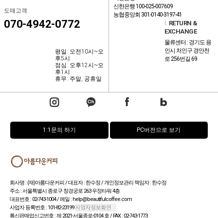
신한은행 100-025-007609
도매고객
농협중앙회 301-0140-3197-41
070-4942-0772
l
RETURN &
EXCHANGE
물류센터 : 경기도 용
인시 처인구 경안천
평일: 오전10시~오
후5시
로 256번길 69
점심: 오후12시~오
후1시
휴무: 주말, 공휴일
1:1문의 하기
PC버전으로 보기
회사명 : (재)아름다운커피 / 대표자 : 한수정 / 개인정보관리 책임자 : 한수정
주소 : 서울특별시 종로구 창경궁로 263 우정타워 4층
대표번호 : 02-743-1004 / 메일 : help@beautifulcoffee.com
사업자 등록번호 : 101-82-23199
통신판매업신고번호 : 제 2021-서울종로-0104 호 / FAX : 02-743-1773