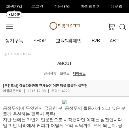
회원가입
로그인
주문내역
마이페이지
1:1문의
+2,000P
정기구독
SHOP
교육&캠페인
B2B
ABOUT
홈
ABOUT
페어뉴스
ABOUT
공지사항
브랜드
페어뉴스
[추천도서] 아름다운커피 간사들은 어떤 책을 읽을까-실전편
아름다운커피
|
2016-12-08
|
조회수 4220
공정무역이 무엇인지 궁금한 분, 공정무역 활동가가 되고 싶은 분
들께 추천하는 필독서 목록!
지난 번에는 가볍게 입문편으로 시작했다면
이제는 실전입니다.
멀고 먼 나라에서 커피가 어떻게 우리 식탁까지 오게 되는지, 공