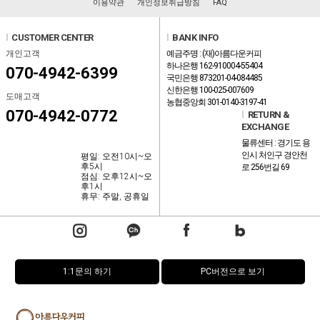
이용약관
개인정보취급방침
FAQ
l
CUSTOMER CENTER
l
BANK INFO
개인고객
예금주명 : (재)아름다운커피
하나은행 162-910004-55404
070-4942-6399
국민은행 873201-04-084485
신한은행 100-025-007609
도매고객
농협중앙회 301-0140-3197-41
070-4942-0772
l
RETURN &
EXCHANGE
물류센터 : 경기도 용
인시 처인구 경안천
평일: 오전10시~오
후5시
로 256번길 69
점심: 오후12시~오
후1시
휴무: 주말, 공휴일
1:1문의 하기
PC버전으로 보기