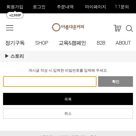
회원가입
로그인
주문내역
마이페이지
1:1문의
+2,000P
정기구독
SHOP
교육&캠페인
B2B
ABOUT
스토리
게시글 작성 시 입력한 비밀번호를 입력해 주세요.
확인
목록
취소