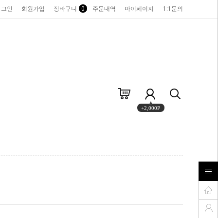
로그인
회원가입
장바구니
0
주문내역
마이페이지
1:1문의
+2,000P