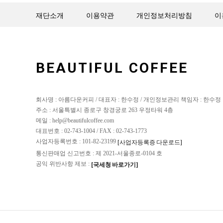
재단소개
이용약관
개인정보처리방침
이
BEAUTIFUL COFFEE
회사명 : 아름다운커피 / 대표자 : 한수정 / 개인정보관리 책임자 : 한수정
주소 : 서울특별시 종로구 창경궁로 263 우정타워 4층
메일 : help@beautifulcoffee.com
대표번호 : 02-743-1004 / FAX : 02-743-1773
사업자등록번호 : 101-82-23199
[사업자등록증 다운로드]
통신판매업 신고번호 : 제 2021-서울종로-0104 호
공익 위반사항 제보 :
[국세청 바로가기]