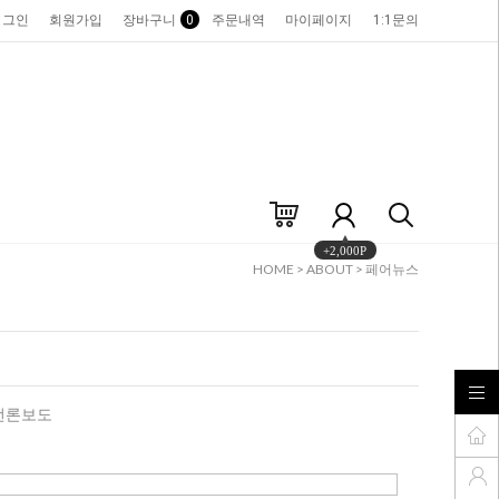
로그인
회원가입
장바구니
0
주문내역
마이페이지
1:1문의
+2,000P
HOME
>
ABOUT
>
페어뉴스
언론보도