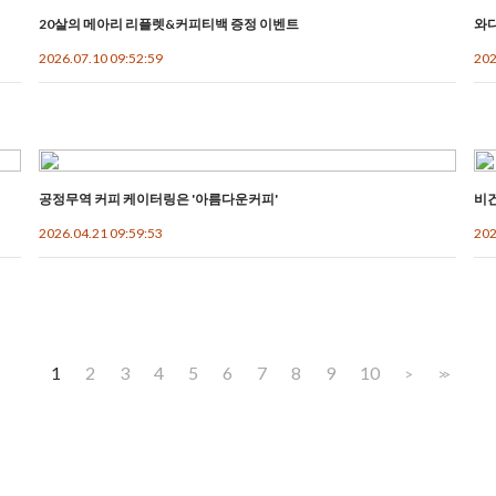
20살의 메아리 리플렛&커피티백 증정 이벤트
와디
2026.07.10 09:52:59
202
공정무역 커피 케이터링은 '아름다운커피'
비
2026.04.21 09:59:53
202
1
2
3
4
5
6
7
8
9
10
>
>>