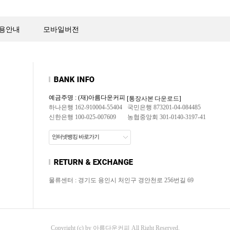
용안내
모바일버전
예금주명 : (재)아름다운커피
[통장사본 다운로드]
하나은행 162-910004-55404
국민은행 873201-04-084485
신한은행 100-025-007609
농협중앙회 301-0140-3197-41
인터넷뱅킹 바로가기
물류센터 : 경기도 용인시 처인구 경안천로 256번길 69
Copyright (c) by 아름다운커피 All Right Reserved.