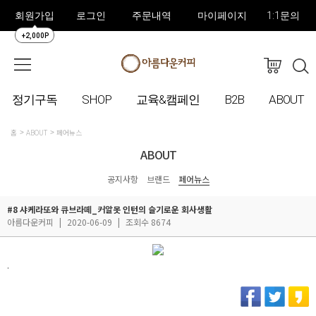
회원가입
로그인
주문내역
마이페이지
1:1문의
+2,000P
정기구독
SHOP
교육&캠페인
B2B
ABOUT
홈
ABOUT
페어뉴스
ABOUT
공지사항
브랜드
페어뉴스
#8 샤케라또와 큐브라떼_커알못 인턴의 슬기로운 회사생활
아름다운커피
|
2020-06-09
|
조회수 8674
.