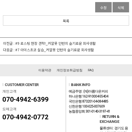
수정
삭제
목록
이전글 :
#9 로스팅 현장 견학!_커알못 인턴의 슬기로운 회사생활
다음글 :
#7 아이스초코 실습_커알못 인턴의 슬기로운 회사생활
이용약관
개인정보취급방침
FAQ
l
CUSTOMER CENTER
l
BANK INFO
개인고객
예금주명 : (재)아름다운커피
하나은행 162-910004-55404
070-4942-6399
국민은행 873201-04-084485
신한은행 100-025-007609
도매고객
농협중앙회 301-0140-3197-41
070-4942-0772
l
RETURN &
EXCHANGE
물류센터 : 경기도 용